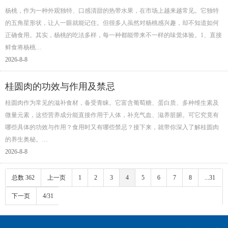
杨桃，作为一种外观独特、口感清甜的热带水果，在市场上越来越常见。它独特
的五角星形状，让人一眼就能记住。但很多人虽然对杨桃感兴趣，却不知道如何
正确食用。其实，杨桃的吃法多样，每一种都能带来不一样的味觉体验。1、直接
鲜食将杨桃…
2026-8-8
桂圆肉的功效与作用及禁忌
桂圆肉作为常见的滋补食材，备受青睐。它富含葡萄糖、蛋白质、多种维生素及
微量元素，这些营养成分能直接作用于人体，补充气血、滋养脏腑。可它究竟有
哪些具体的功效与作用？食用时又有哪些禁忌？接下来，就带你深入了解桂圆肉
的养生奥秘。…
2026-8-8
总数 362
上一页
1
2
3
4
5
6
7
8
...31
下一页
4/31