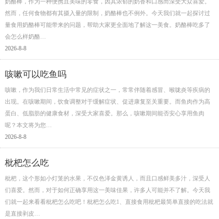
奶酪棒，作为一种便携且美味的零食，因其浓郁的奶香和口感而深受大众喜爱。
然而，任何食物都有其摄入量的限制，奶酪棒也不例外。今天我们就一起探讨过
量食用奶酪棒可能带来的问题，帮助大家更全面地了解这一美食。奶酪棒吃多了
会怎么样奶酪…
2026-8-8
咳嗽可以吃鱼吗
咳嗽，作为我们日常生活中常见的症状之一，常常伴随着感冒、喉咙炎等疾病的
出现。在咳嗽期间，饮食调整对于缓解症状、促进康复至关重要。而鱼肉作为高
蛋白、低脂肪的健康食材，深受大家喜爱。那么，咳嗽期间能否安心享用鱼肉
呢？本文将为您…
2026-8-8
枇杷怎么吃
枇杷，这个形如小灯笼的水果，不仅色泽金黄诱人，而且口感鲜美多汁，深受人
们喜爱。然而，对于如何正确享用这一美味佳果，许多人可能并不了解。今天我
们就一起来看看枇杷怎么吃吧！枇杷怎么吃1、直接食用枇杷最简单直接的吃法就
是直接剥皮…